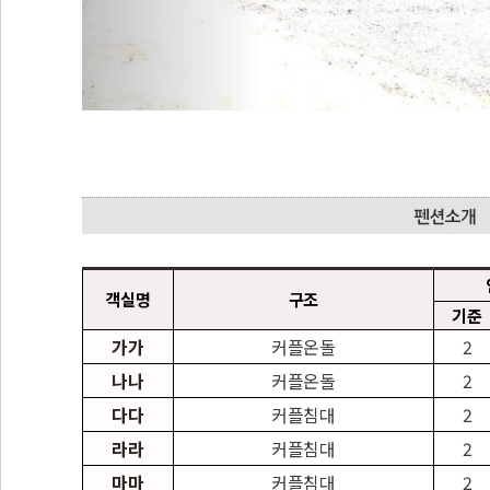
객실명
구조
기준
가가
커플온돌
2
나나
커플온돌
2
다다
커플침대
2
라라
커플침대
2
마마
커플침대
2