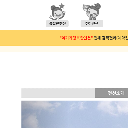
"여기가행복한펜션"
전체 검색결과(예약일 : 