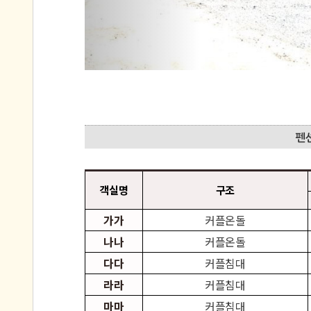
객실명
구조
가가
커플온돌
나나
커플온돌
다다
커플침대
라라
커플침대
마마
커플침대