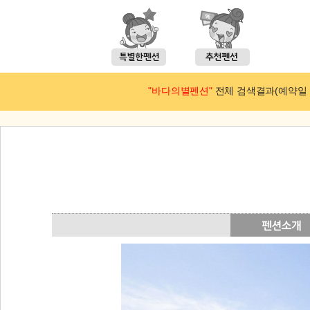
"바다의별펜션"
전체 검색결과(예약일 : 2