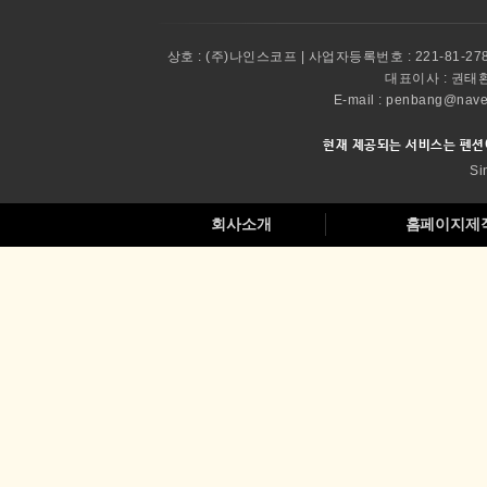
상호 :
(주)나인스코프 | 사업자등록번호 : 221-81-27
대표이사 :
권태환 
E-mail : penbang@
현재 제공되는 서비스는 펜션
Si
회사소개
홈페이지제