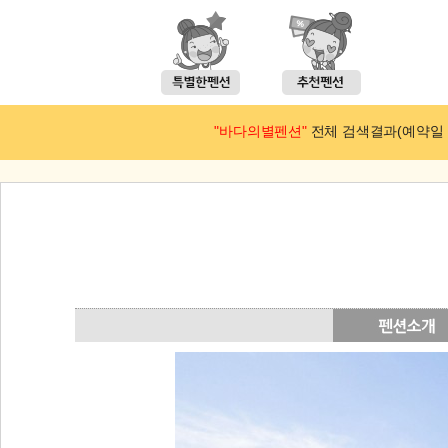
"바다의별펜션"
전체 검색결과(예약일 : 2