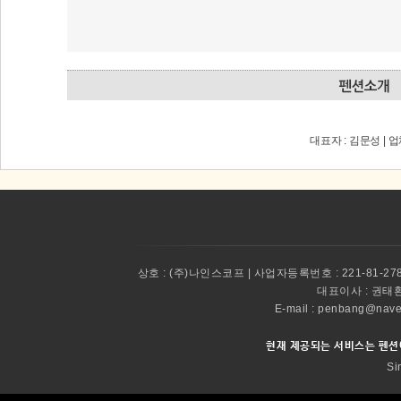
대표자 : 김문성 | 
상호 :
(주)나인스코프 | 사업자등록번호 : 221-81-27
대표이사 :
권태환 
E-mail : penbang@
현재 제공되는 서비스는 펜션
Si