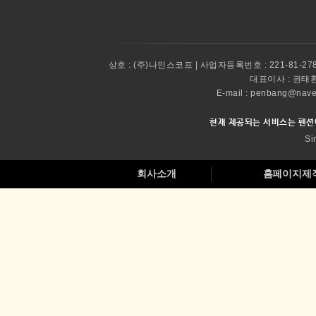
상호 :
(주)나인스코프 | 사업자등록번호 : 221-81-27
대표이사 :
권태환 
E-mail : penbang@
현재 제공되는 서비스는 펜션
Si
회사소개
홈페이지제