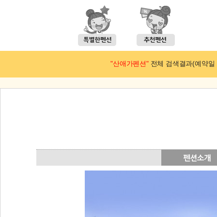
"산애가펜션"
전체 검색결과(예약일 : 2