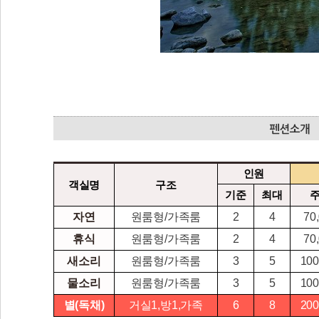
인원
객실명
구조
기준
최대
자연
원룸형/가족룸
2
4
70
휴식
원룸형/가족룸
2
4
70
새소리
원룸형/가족룸
3
5
100
물소리
원룸형/가족룸
3
5
100
별(독채)
거실1,방1,가족
6
8
200