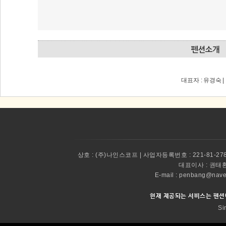
대표자 : 유경숙 
상호 :
(주)나인스코프 | 사업자등록번호 : 221-81-27
대표이사 :
권태환 
E-mail : penbang@
현재 제공되는 서비스는 펜션
Si