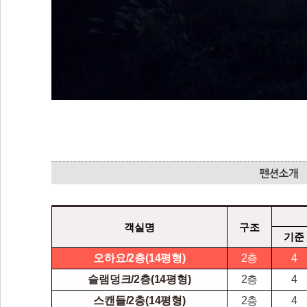
객실명
구조
기준
오하요/2층(14평형)
2층
4
슬램덩크/2층(14평형)
2층
4
스캔들/2층(14평형)
2층
4