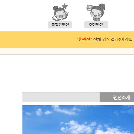
"휴펜션"
전체 검색결과(예약일 : 2