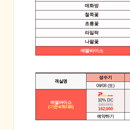
매화방
철쭉꽃
초롱꽃
라일락
나팔꽃
에델바이스