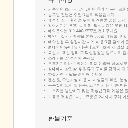
기준인원 초과 시 1인 2만원 추가(영유아 포함
공휴일 전날은 주말요금이 적용됩니다.
쾌적한 실내 환경을 위해 반려동물 입실 금지
입실시간은 오후 3시이며, 퇴실시간은 오전 1
예약문의는 010-4405-9537로 전화주세요.
예약은 실시간예약을 통해 365일 가능합니다.
예약신청 후 일정시간 내에 이용요금 결제가 
최대인원(유아 및 어린이 포함) 초과 시 입실
퇴실 시 객실 정리 후 퇴실점검을 받으셔야 합
쓰레기는 잘 정리해 주세요.
연휴기간이나 주말에는 미리 예약을 하십시오
실내에서 삼겹살, 튀김류의 구이를 금하니 각
하절기엔 긴팔을 준비해 주세요.
펜션 및 주변시설 이용 시 시설물의 훼손, 분
무분별한 오락 및 음주, 고성방가 등 다른 이
보호자를 동반하지 않는 미성년자의 이용은 
커플룸 객실은 1대, 가족룸은 2대까지 주차 가
환불기준