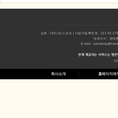
상호 :
(주)나인스코프 | 사업자등록번호 : 221-81-27
대표이사 :
권태환 
E-mail : penbang@
현재 제공되는 서비스는 펜션
Si
회사소개
홈페이지제