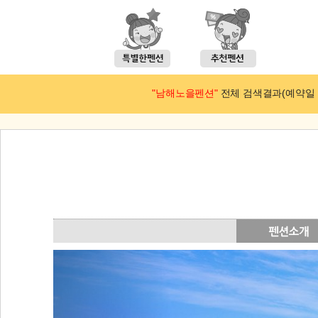
"남해노을펜션"
전체 검색결과(예약일 : 2