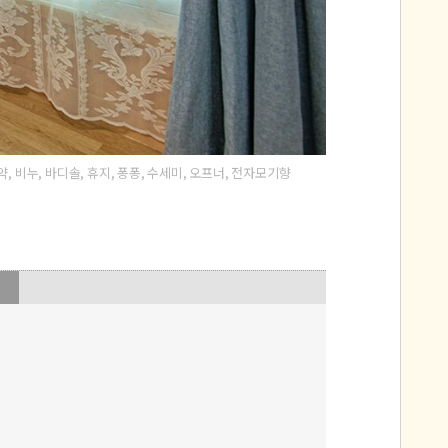
약, 비누, 바디솔, 휴지, 퐁퐁, 수세미, 오프너, 전자모기향