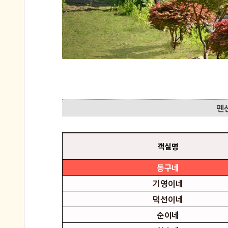
객실명
동구네
기영이네
덕선이네
순이네
철수네
영희네
봉남이네