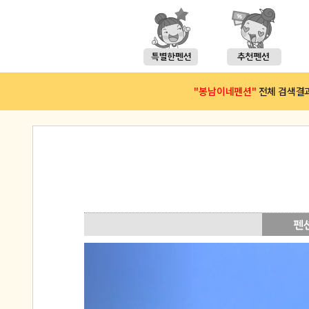
"봉남이네펜션"
전체 검색결과(