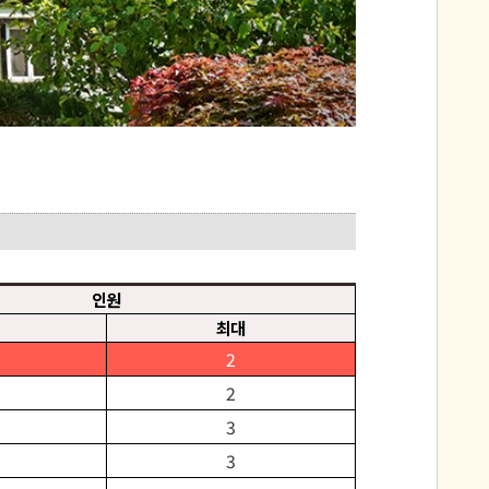
인원
최대
2
2
3
3
5
5
5