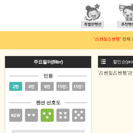
"占쎈짗占쎈퉸"
전체 검
할인순(prom
주요필터(filter)
'占쎈짗占쎈퉸'관
인원
펜션 선호도