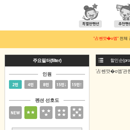
"占쎈꺗�ο옙"
전체 검
할인순(prom
주요필터(filter)
'占쎈꺗�ο옙'관
인원
펜션 선호도