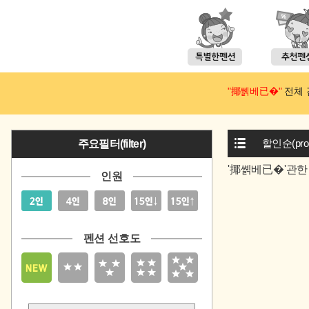
"揶쏅베已�"
전체 검
할인순(prom
주요필터(filter)
'揶쏅베已�'관한
인원
펜션 선호도