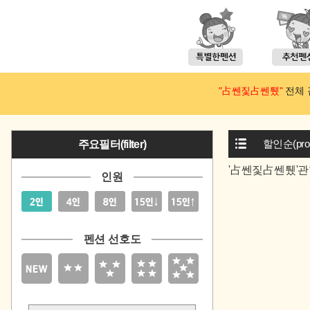
"占쎈짗占쎈퉸"
전체 검
할인순(prom
주요필터(filter)
'占쎈짗占쎈퉸'관
인원
펜션 선호도