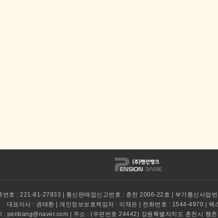
호 : 221-81-27833 | 통신판매업신고번호 : 춘천 2006-22호 | 부가통신사업번호
대표이사 :
권태환 | 개인정보보호책임자 : 이채은 | 전화번호 : 1544-4970 | 팩스 :
il : penbang@naver.com | 주소 : (우편번호 24442) 강원특별자치도 춘천시 행