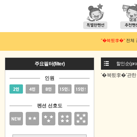
"�븍뜄李�"
전체 검
할인순(prom
주요필터(filter)
'�븍뜄李�'관한
인원
펜션 선호도