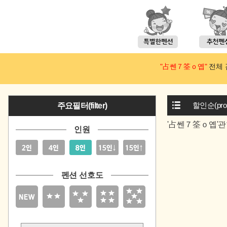
"占쎈７筌ｏ옙"
전체 검
할인순(prom
주요필터(filter)
'占쎈７筌ｏ옙'관
인원
펜션 선호도