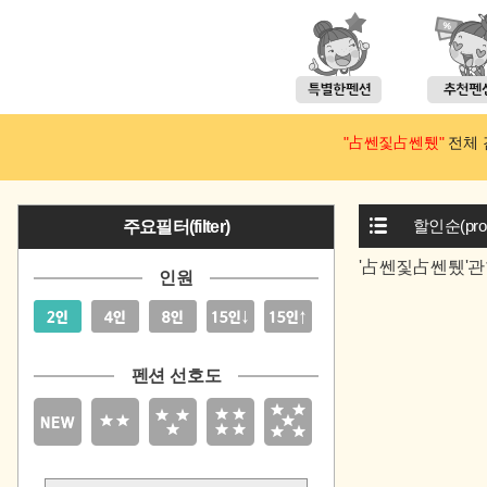
"占쎈짗占쎈퉸"
전체 검
할인순(prom
주요필터(filter)
'占쎈짗占쎈퉸'관
인원
펜션 선호도