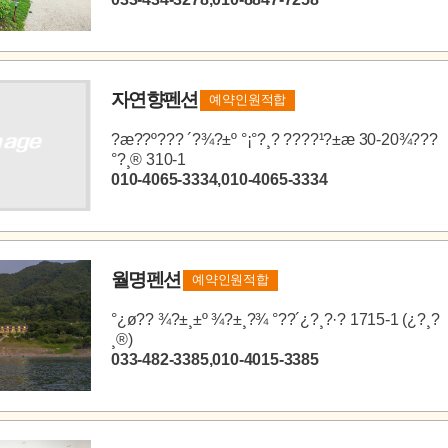
자연향펜션
예약인원적합
?æ??º??? ´?¾?±º °¡°?¸? ????¹?±æ 30-20¾???
°?¸® 310-1
010-4065-3334,010-4065-3334
월명펜션
예약인원적합
°­¿ø?? ¾?±¸±º ¾?±¸?¾ °??´¿?¸?·? 1715-1 (¿?¸?
¸®)
033-482-3385,010-4015-3385