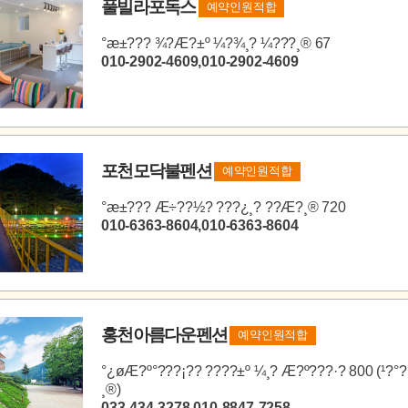
풀빌라포독스
예약인원적합
°æ±??? ¾?Æ?±º ¼­?¾¸? ¼???¸® 67
010-2902-4609,010-2902-4609
포천모닥불펜션
예약인원적합
°æ±??? Æ÷??½? ???¿¸? ??Æ?¸® 720
010-6363-8604,010-6363-8604
홍천아름다운펜션
예약인원적합
°­¿øÆ?º°???¡?? ????±º ¼­¸? Æ?º???·? 800 (¹?°?
¸®)
033-434-3278,010-8847-7258