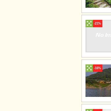
-21%
-16%