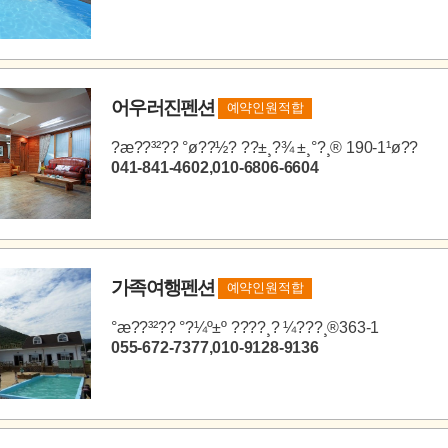
어우러진펜션
예약인원적합
?æ??³²?? °ø??½? ??±¸?¾ ±¸°?¸® 190-1¹ø??
041-841-4602,010-6806-6604
가족여행펜션
예약인원적합
°æ??³²?? °?¼º±º ????¸? ¼???¸®363-1
055-672-7377,010-9128-9136