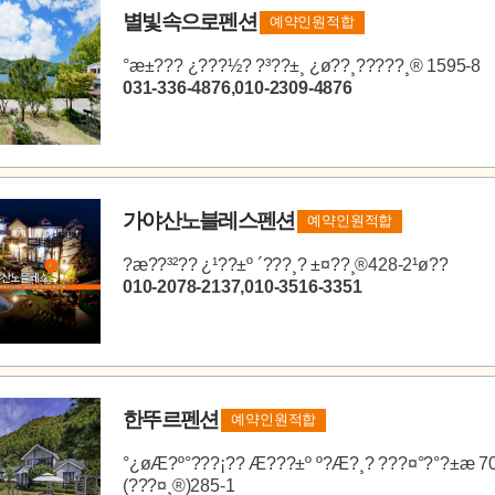
별빛속으로펜션
예약인원적합
°æ±??? ¿???½? ?³??±¸ ¿ø??¸?????¸® 1595-8
031-336-4876,010-2309-4876
가야산노블레스펜션
예약인원적합
?æ??³²?? ¿¹??±º ´???¸? ±¤??¸®428-2¹ø??
010-2078-2137,010-3516-3351
한뚜르펜션
예약인원적합
°­¿øÆ?º°???¡?? Æ???±º º?Æ?¸? ???¤°?°?±æ 7
(???¤¸®)285-1