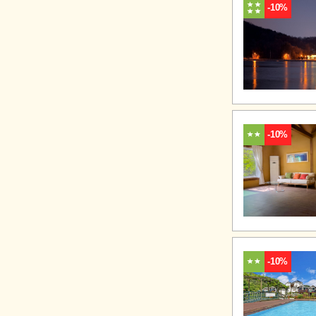
-10%
-10%
-10%