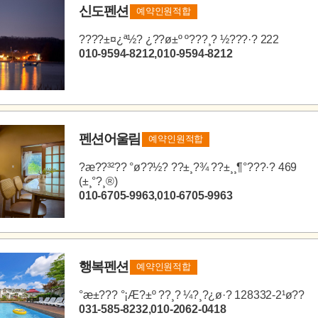
신도펜션
예약인원적합
????±¤¿ª½? ¿??ø±º º???¸? ½???·? 222
010-9594-8212,010-9594-8212
펜션어울림
예약인원적합
?æ??³²?? °ø??½? ??±¸?¾ ??±¸¸¶°???·? 469
(±¸°?¸®)
010-6705-9963,010-6705-9963
행복펜션
예약인원적합
°æ±??? °¡Æ?±º ??¸? ¼?¸?¿ø·? 128332-2¹ø??
031-585-8232,010-2062-0418