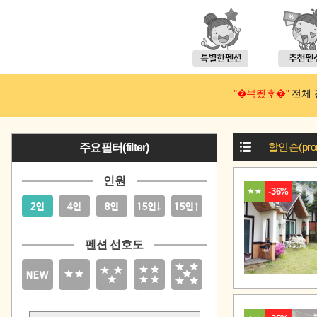
"�븍뜄李�"
전체 검
할인순(prom
주요필터(filter)
인원
-36%
펜션 선호도