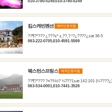
010-3780-5249,010-3780-5249
킴스캐빈펜션
예약인원적합
??¶?º??? ¿???±º ±¸??¸? ¹?¿????¿±æ 36-5
063-222-0705,010-4591-5569
웨스턴스프링스
예약인원적합
??¶?º??? ?¤?¾½? ¼???1±æ 142-101 (¼????¿
063-534-0001,010-7441-3526