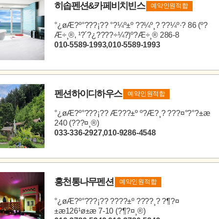
히솝펜션&카페비치빈스
예약인원적합
°­¿øÆ?º°???¡?? °?¼º±º ??¼º¸? ??¼º·? 86 (º?
Æ÷¸®, ¹?´?¿????÷¼?)º?Æ÷¸® 286-8
010-5589-1993,010-5589-1993
펜션하이디하우스
예약인원적합
°­¿øÆ?º°???¡?? Æ???±º º?Æ?¸? ???¤°?°?±æ
240 (???¤¸®)
033-336-2927,010-9286-4548
홍천통나무펜션
예약인원적합
°­¿øÆ?º°???¡?? ????±º ????¸? ?¶?¤
±æ126¹ø±æ 7-10 (?¶?¤¸®)