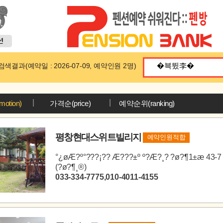
색결과(예약일 : 2026-07-09, 예약인원 2명)
|
|
otion)
가격순(price)
예약순위(ranking)
평창현대스위트빌리지
예약인원적합
°­¿øÆ?º°???¡?? Æ???±º º?Æ?¸? ?ø?¶1±æ 43-7
(?ø?¶¸®)
033-334-7775,010-4011-4155