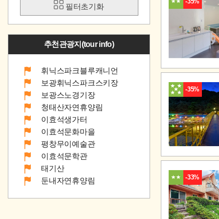
-35%
필터초기화
추천관광지(tour info)
휘닉스파크블루캐니언
보광휘닉스파크스키장
-35%
보광스노경기장
청태산자연휴양림
이효석생가터
이효석문화마을
평창무이예술관
이효석문학관
태기산
-33%
둔내자연휴양림