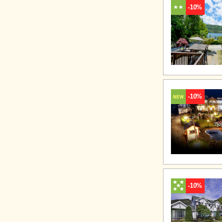
-10%
-10%
-10%