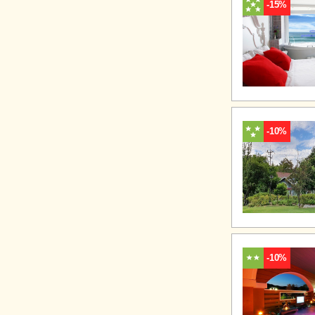
-15%
-10%
-10%