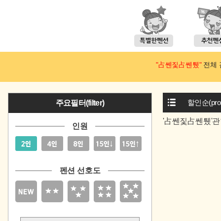
"占쎈짗占쎈퉸"
전체 검
할인순(prom
주요필터(filter)
'占쎈짗占쎈퉸'관
인원
펜션 선호도