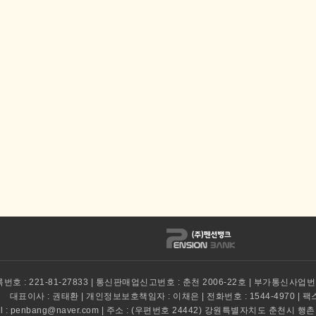
호 : 221-81-27833 | 통신판매업신고번호 : 춘천 2006-22호 | 부가통신사업번호
대표이사 :
권태환 | 개인정보보호책임자 : 이채은 | 전화번호 : 1544-4970 | 팩스 :
il : penbang@naver.com | 주소 : (우편번호 24442) 강원특별자치도 춘천시 행