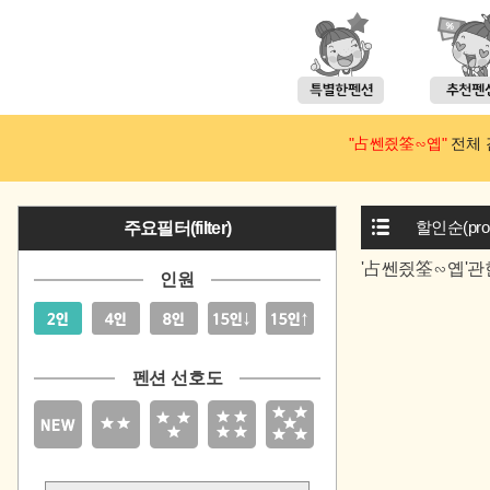
"占쎈즸筌∽옙"
전체 검
할인순(prom
주요필터(filter)
'占쎈즸筌∽옙'관
인원
펜션 선호도