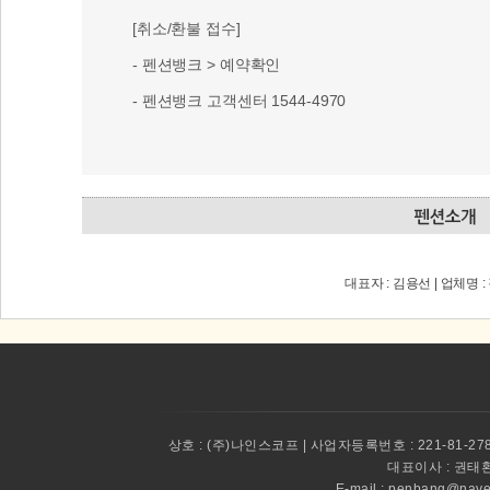
[취소/환불 접수]
- 펜션뱅크 > 예약확인
- 펜션뱅크 고객센터 1544-4970
대표자 : 김용선 | 업체명
상호 :
(주)나인스코프 | 사업자등록번호 : 221-81-27
대표이사 :
권태환 
E-mail : penbang@