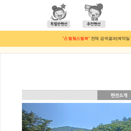
"占쎌뒠占쎌뵥"
전체 검색결과(예약일 : 2