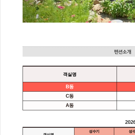
객실명
B동
C동
A동