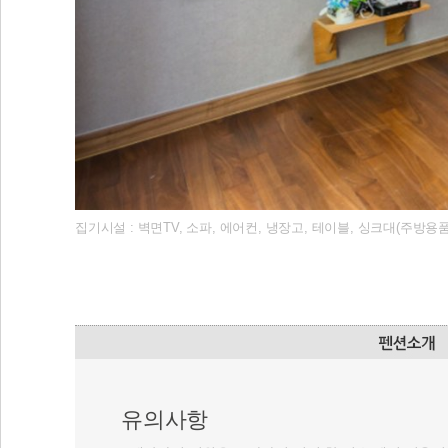
집기시설 : 벽면TV, 소파, 에어컨, 냉장고, 테이블, 싱크대(주방용
유의사항