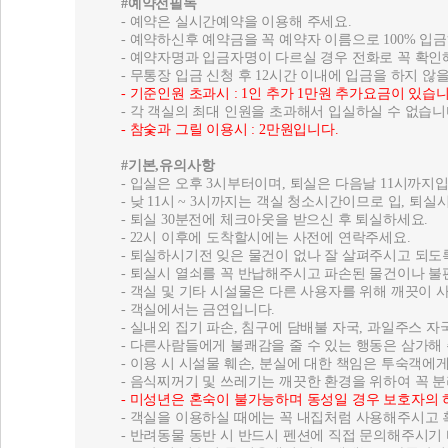
#예약전필독
- 예약은 실시간예약을 이용해 주세요.
- 예약하신후 예약금을 꼭 예약자 이름으로 100% 입
- 예약자명과 입금자명이 다르실 경우 전화로 꼭 확인
- 무통장 입금 신청 후 12시간 이내에 입금을 하지 
- 기준인원 초과시 : 1인 추가 1만원 추가요금이 있습니
- 각 객실의 최대 인원을 초과해서 입실하실 수 없습니
- 참숯과 그릴 이용시 : 2만원입니다.
#기본,유의사항
- 입실은 오후 3시부터이며, 퇴실은 다음날 11시까지
- 낮 11시 ~ 3시까지는 객실 청소시간이므로 입, 퇴
- 퇴실 30분전에 체크아웃을 받으신 후 퇴실하세요.
- 22시 이후에 도착할시에는 사전에 연락주세요.
- 퇴실하시기전 잊은 물건이 없나 잘 살펴주시고 되도
- 퇴실시 열쇠를 꼭 반납해주시고 파손된 물건이나 불
- 객실 및 기타 시설물은 다른 사용자를 위해 깨끗이 
- 객실에서는 금연입니다.
- 실내외 집기 파손, 침구에 담배불 자국, 과일주스 
- 다른사람들에게 불쾌감을 줄 수 있는 행동은 삼가해
- 이용 시 시설물 훼손, 분실에 대한 책임은 투숙객
- 음식찌꺼기 및 쓰레기는 깨끗한 환경을 위하여 꼭 
- 미성년은 혼숙이 불가능하며 동성일 경우 보호자의
- 객실을 이용하실 때에는 꼭 내집처럼 사용해주시고
- 반려동물 동반 시 반드시 펜션에 직접 문의해주시기