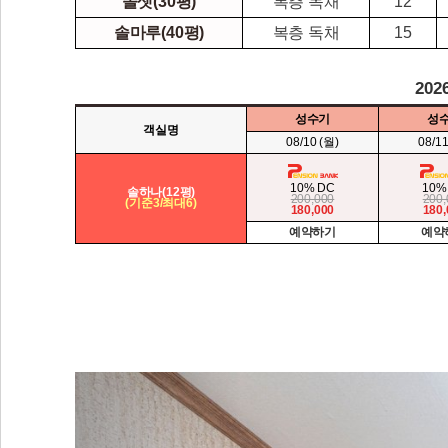
솔셋(30평)
복층 독채
12
솔마루(40평)
복층 독채
15