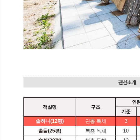
인
객실명
구조
기준
솔하나(12평)
단층 독채
3
솔둘(25평)
복층 독채
10