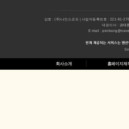
상호 :
(주)나인스코프 | 사업자등록번호 : 221-81-27
대표이사 :
권태환 
E-mail : penbang@
현재 제공되는 서비스는 펜션
Si
회사소개
홈페이지제