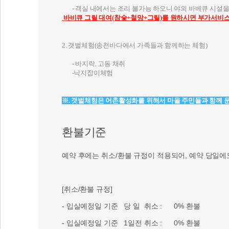
○ 대여료 : 오니, 고니, 지니, 시니룸 (2인 미만) - 20
,000원
바다, 가족룸 등 (6인 미만) -
25,000원
( 국내산 명
- 객실 내에서는 조리 불가능 하오니 야외 바베큐 시설
바비큐 그릴 대여(참숯+철망+그릴)를 원하시면 부가서비
2. 갯벌체험(송천바다에서 가족들과 함께하는 체험)
- 바지락, 고동 채취
-낙지잡이체험
※. 갯벌체험은 어촌활성화를 위해서 마을 주민들과 함께 
환불기준
예약 후에는 취소/환불 규정이 적용되어, 예약 당일에
[취소/환불 규정]