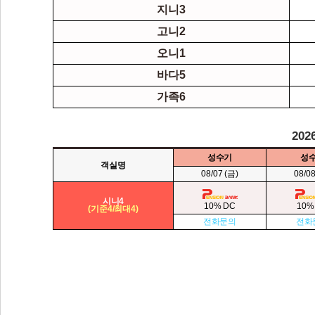
시니4
지니3
고니2
오니1
바다5
가족6