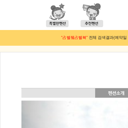
"占쎌뒠占쎌뵥"
전체 검색결과(예약일 : 2