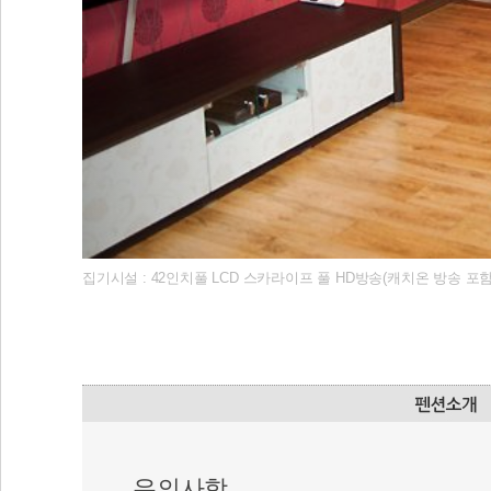
집기시설 : 42인치풀 LCD 스카라이프 풀 HD방송(캐치온 방송 포함)