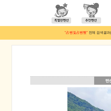
"占쎈짗占쎈퉸"
전체 검색결과(예약