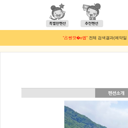
"占쎈꺗�ο옙"
전체 검색결과(예약일 : 2