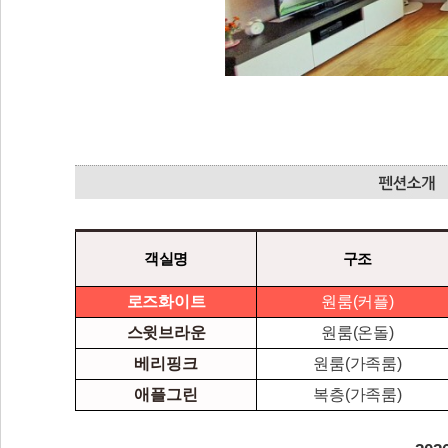
객실명
구조
로즈화이트
원룸(커플)
스윗브라운
원룸(온돌)
베리핑크
원룸(가족룸)
애플그린
복층(가족룸)