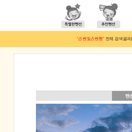
"占쎈짗占쎈퉸"
전체 검색결과(예약