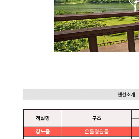
객실명
구조
강노을
온돌형원룸