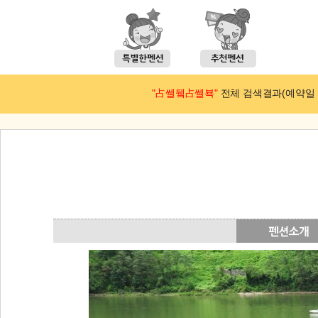
"占쎌뒠占쎌뵥"
전체 검색결과(예약일 : 2