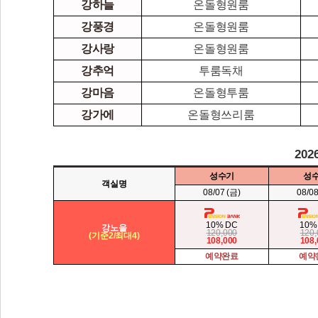
강하늘
온돌형원룸
강풍경
온돌형원룸
강사랑
온돌형원룸
강추억
투룸독채
강마음
온돌형투룸
강가에
온돌형쓰리룸