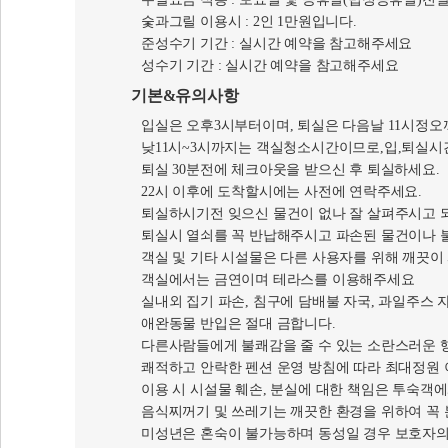
주말요금 적용 : 토요일 및 공휴일(법정공휴일)전
숯과그릴 이용시 : 2인 1만원입니다.
준성수기 기간 : 실시간 예약을 참고해주세요
성수기 기간 : 실시간 예약을 참고해주세요
기본&유의사항
입실은 오후3시부터이며, 퇴실은 다음날 11시정오
낮11시~3시까지는 객실청소시간이므로,입,퇴실시
퇴실 30분전에 체크아웃을 받으신 후 퇴실하세요.
22시 이후에 도착할시에는 사전에 연락주세요.
퇴실하시기전 잊으신 물건이 없나 잘 살펴주시고 
퇴실시 열쇠를 꼭 반납해주시고 파손된 물건이나 
객실 및 기타 시설물은 다른 사용자를 위해 깨끗이
객실에서는 금연이며 테라스를 이용해주세요
실내외 집기 파손, 침구에 담배불 자국, 과일주스
애완동물 반입은 절대 금합니다.
다른사람들에게 불쾌감을 줄 수 있는 소란스러운 행
쾌적하고 안락한 펜션 운영 방침에 따라 최대정원 
이용 시 시설물 훼손, 분실에 대한 책임은 투숙객
음식찌꺼기 및 쓰레기는 깨끗한 환경을 위하여 꼭 
미성년은 혼숙이 불가능하며 동성일 경우 보호자의