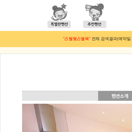
"占쎌뒠占쎌뵥"
전체 검색결과(예약일 : 2