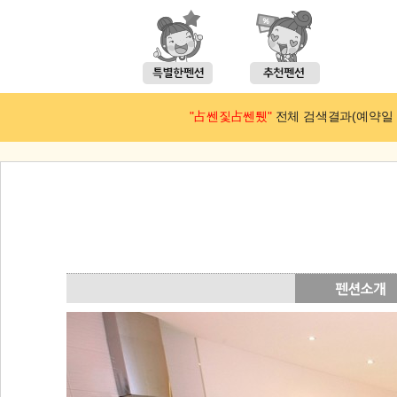
"占쎈짗占쎈퉸"
전체 검색결과(예약일 : 2