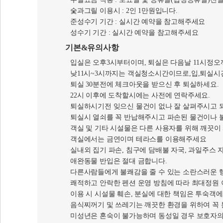
주말요금 적용 : 토요일 및 공휴일(법정공휴일)전
숯과그릴 이용시 : 2인 1만원입니다.
준성수기 기간 : 실시간 예약을 참고해주세요
성수기 기간 : 실시간 예약을 참고해주세요
기본&유의사항
입실은 오후3시부터이며, 퇴실은 다음날 11시정오
낮11시~3시까지는 객실청소시간이므로,입,퇴실시
퇴실 30분전에 체크아웃을 받으신 후 퇴실하세요.
22시 이후에 도착할시에는 사전에 연락주세요.
퇴실하시기전 잊으신 물건이 없나 잘 살펴주시고 
퇴실시 열쇠를 꼭 반납해주시고 파손된 물건이나 
객실 및 기타 시설물은 다른 사용자를 위해 깨끗이
객실에서는 금연이며 테라스를 이용해주세요
실내외 집기 파손, 침구에 담배불 자국, 과일주스
애완동물 반입은 절대 금합니다.
다른사람들에게 불쾌감을 줄 수 있는 소란스러운 행
쾌적하고 안락한 펜션 운영 방침에 따라 최대정원 
이용 시 시설물 훼손, 분실에 대한 책임은 투숙객
음식찌꺼기 및 쓰레기는 깨끗한 환경을 위하여 꼭 
미성년은 혼숙이 불가능하며 동성일 경우 보호자의