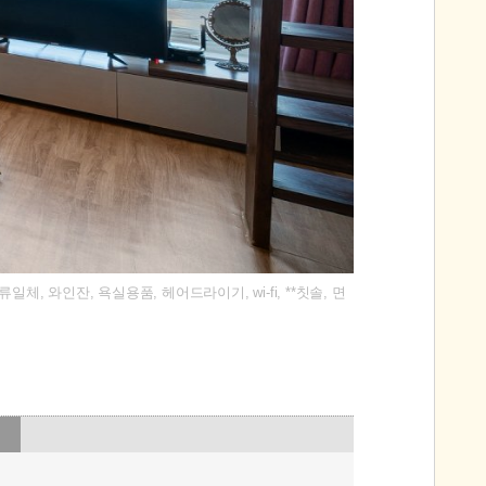
, 와인잔, 욕실용품, 헤어드라이기, wi-fi, **칫솔, 면