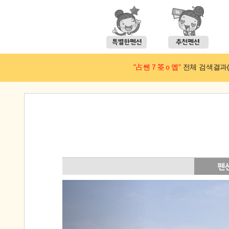
"占쎈７筌ｏ옙"
전체 검색결과(예약