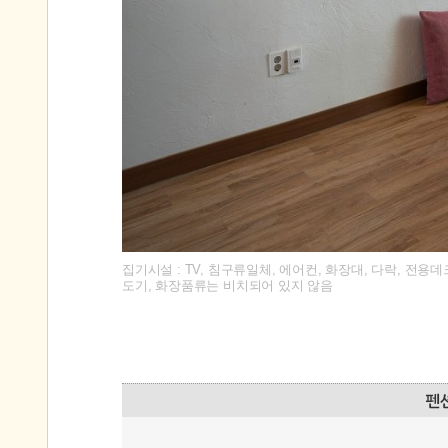
집기시설 : TV, 침구류일체, 에어컨, 화장대, 다락, 전용
도기, 화장품류는 비치되어 있지 않음