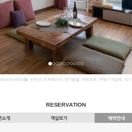
데크&피크닉테이블, 인덕션, 전자레인지, 전기밥솥, 커피포트, 주방기구일체, 식기류일체
RESERVATION