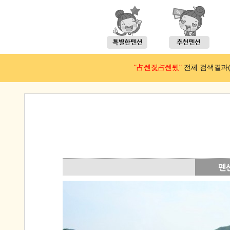
"占쎈짗占쎈퉸"
전체 검색결과(예약