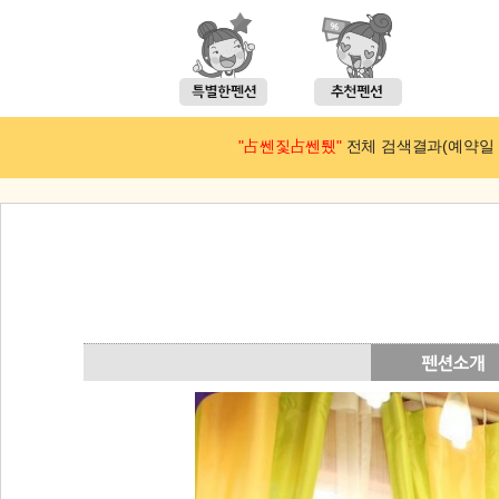
"占쎈짗占쎈퉸"
전체 검색결과(예약일 : 2