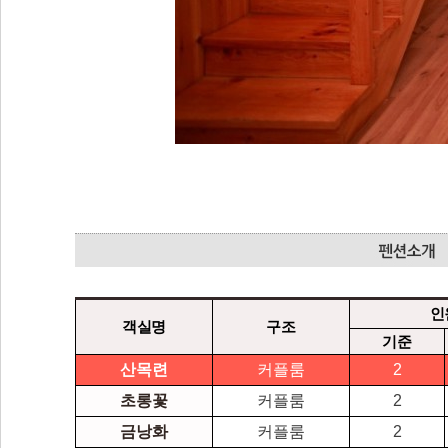
인
객실명
구조
기준
산목련
커플룸
2
초롱꽃
커플룸
2
금낭화
커플룸
2