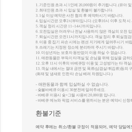
1. 기준인원 초과 시 1인에 20,000원이 추가됩니다. (유아 
2. 최대인원 초과 시 입실 및 환불이 불가합니다.
3. 1실 이상 예약은 사전 협의 후 예약하시기 바랍니다.
4. 입실시간은 오후2시부터입니다. (오후10시 이후 도착 시
5. 객실 정리 시간은 11~14시까지입니다.
6. 오전입실은 어려우나 전날 사용하지 않은 객실의 오전 
7. 퇴실시간은 오전11시까지입니다. 객실 정리 후 퇴실점검
8. 이용 중 집기 파손 시에는 펜션 지기에게 알려주시기 바
9. 쓰레기는 지정된 장소에 분리하여 주시기 바랍니다.
10. 미성년자는 보호자 동반없이 이용 하실 수 없습니다.
11. 애완동물은 부득이 타객실 및 손님을 위해 입실을 금
12. 오후 11시 이후의 바베큐장 이용 및 고성방가는 타 
13. 객실 내에서는 절대 금연 및 육류(삼겹살/튀김류)등의
(화재 및 냄새로 인한 타 손님 배려 차원입니다.)
- 애완동물과 함께 입실하실 수 없습니다.
‐ 숯불바베큐 이용시 30분전에 알려주세요.
‐ 바베큐 이용시 숯+그릴 사용비 20,000원 입니다.
‐ 바베큐 메뉴와 픽업 서비스를 원하시는 분은 예약시 신
환불기준
예약 후에는 취소/환불 규정이 적용되어, 예약 당일에