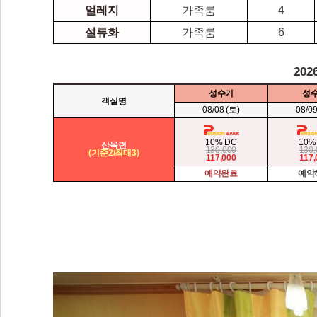
얼레지
가족룸
4
설류화
가족룸
6