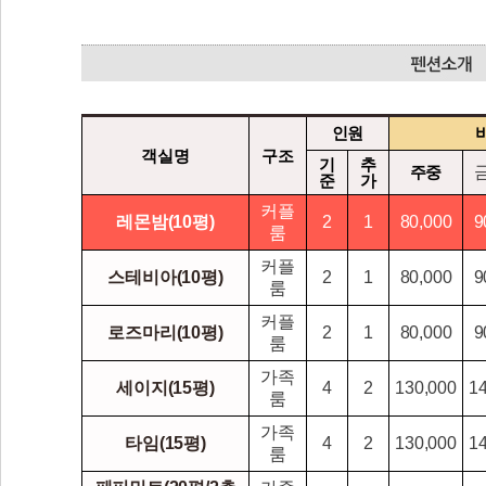
인원
객실명
구조
기
추
주중
준
가
커플
레몬밤(10평)
2
1
80,000
9
룸
커플
스테비아(10평)
2
1
80,000
9
룸
커플
로즈마리(10평)
2
1
80,000
9
룸
가족
세이지(15평)
4
2
130,000
1
룸
가족
타임(15평)
4
2
130,000
1
룸