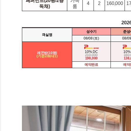
페퍼민트(20평/2층
가족
4
2
160,000
1
독채)
룸