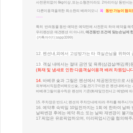
사전문의없이 6kg이상 ,또는소형견이라도 2마리이상 동반시는
다른이용객을위한 최소한의 배려이오니
꼭
동반 가능이 협의
........
특히 반려동물 동반 예약은 예약전에 사전문의 하여 예약을 해
우리펜션은 애견펜션 이 아니라,
애견동반 조건에 맞는손님에 
(카톡아이디:sspp3399)
12. 펜션내,외에서 고성방가는 타 객실손님을 위하여
13.
객실 내에서는 절대 금연 및 육류(삼겹살/튀김류
(화재 및 냄새로 인한 다음객실이용객 배려 차원입니다
14.
바베큐 숯과 그릴은 펜션에서 제공된것만으로 사
외부에서직접준비해오신숯, 그릴,전기구이판 은 펜션내에서는 사
바베큐그릴이용수칙은 펜션의 기준(화재및안전사고 예방)에 따
15. 주차장은 반드시; 펜션의 주차안내에 따라 주차를 해주시
16. 예약후 숙박일 10일전까지는 1회 에 한하여 날짜
날짜변경 후에는 예약 취소 또는 날짜 재변경이 불
17.픽업은 유료픽업하오며, 미리픽업시간을 협의해주