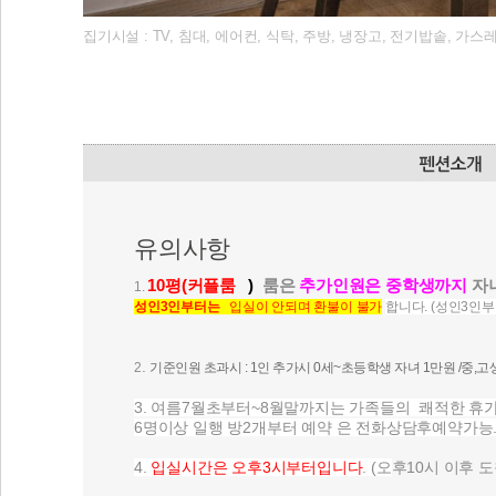
집기시설 : TV, 침대, 에어컨, 식탁, 주방, 냉장고, 전기밥솥, 가
유의사항
10평(커플룸
)
룸은
추가인원은 중학생까지
자
1.
성인3인부터는
입실이 안되며 환불이 불가
합니다
. (성인3인
.
2
기준인원 초과시 : 1인 추가시 0세~초등학생 자녀 1만원 /중,
3. 여름7월초부터~8월말까지는 가족들의 쾌적한 휴가
6명이상 일행 방2개부터 예약 은 전화상담후예약가능.
4.
입실시간은 오후3시부터입니다
. (오
후10시 이후 