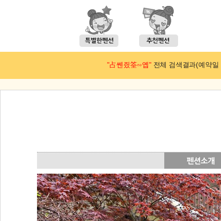
"占쎈즸筌∽옙"
전체 검색결과(예약일 : 2