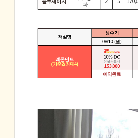
블루세이지
2
5
170,
파