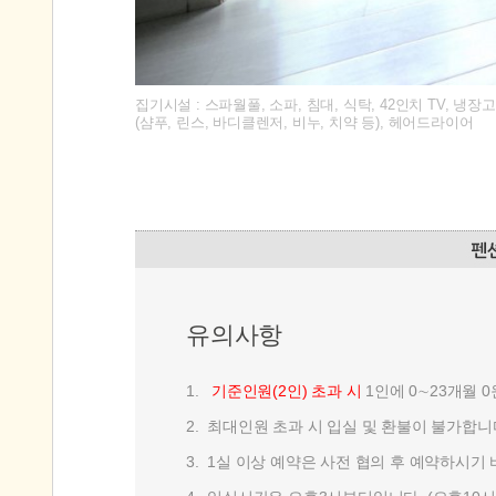
집기시설 : 스파월풀, 소파, 침대, 식탁, 42인치 TV, 냉
(샴푸, 린스, 바디클렌저, 비누, 치약 등), 헤어드라이어
유의사항
1.
기준인원(2인) 초과 시
1인에 0∼23개월 0원
2.
최대인원 초과 시 입실 및 환불이 불가합니
3.
1실 이상 예약은 사전 협의 후 예약하시기 