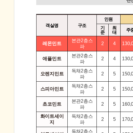
인원
객실명
구조
기
최
주
준
대
본관2층스
레몬민트
2
4
130,
파
본관2층스
애플민트
2
4
130,
파
독채2층스
오렌지민트
2
5
150,
파
독채2층스
스피아민트
2
5
150,
파
본관2층스
초코민트
2
5
160,
파
화이트세이
독채2층스
2
5
170,
지
파
독채2층스