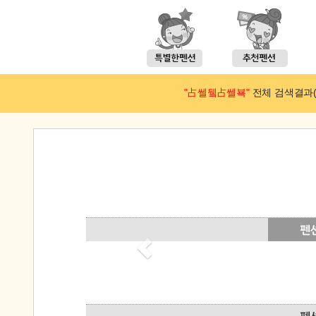
"占쎌뒠占쎌뵥"
전체 검색결과(예약