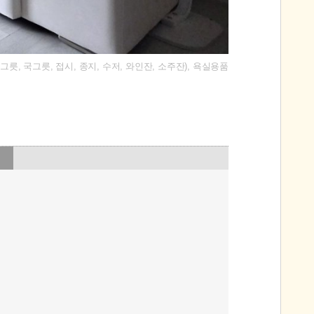
그릇, 국그릇, 접시, 종지, 수저, 와인잔, 소주잔), 욕실용품