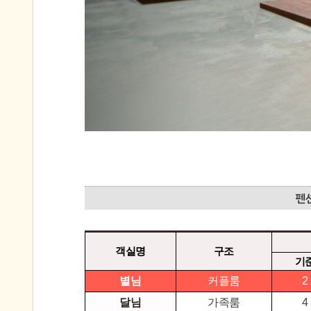
객실명
구조
기
별님
커플룸
2
달님
가족룸
4