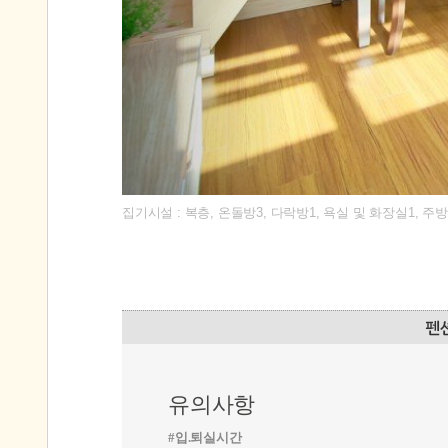
집기시설 : 복층, 온돌방3, 다락방1, 욕실 및 화장실1, 주
유의사항
#입.퇴실시간