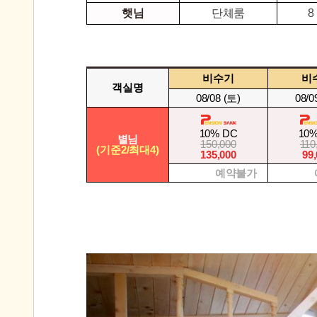
햇님
단체룸
8