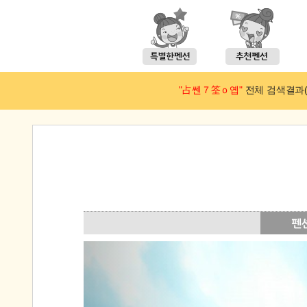
"占쎈７筌ｏ옙"
전체 검색결과(예약