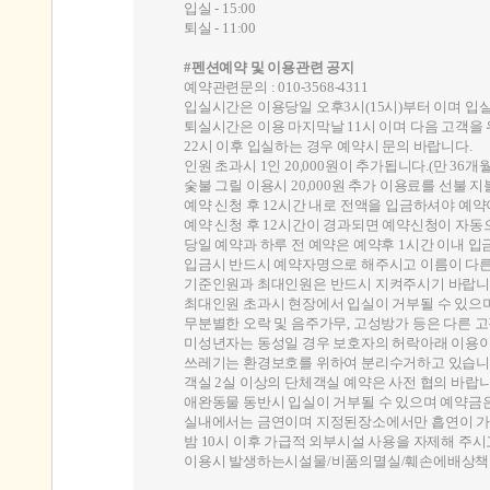
입실 - 15:00
퇴실 - 11:00
#펜션예약 및 이용관련 공지
예약관련문의 : 010-3568-4311
입실시간은 이용당일 오후3시(15시)부터 이며 입
퇴실시간은 이용 마지막날 11시 이며 다음 고객을
22시 이후 입실하는 경우 예약시 문의 바랍니다.
인원 초과시 1인 20,000원이 추가됩니다.(만 36개월
숯불 그릴 이용시 20,000원 추가 이용료를 선불 
예약 신청 후 12시간 내로 전액을 입금하셔야 예약
예약 신청 후 12시간이 경과되면 예약신청이 자동
당일 예약과 하루 전 예약은 예약후 1시간 이내 입
입금시 반드시 예약자명으로 해주시고 이름이 다른 
기준인원과 최대인원은 반드시 지켜주시기 바랍니
최대인원 초과시 현장에서 입실이 거부될 수 있으
무분별한 오락 및 음주가무, 고성방가 등은 다른 
미성년자는 동성일 경우 보호자의 허락아래 이용이
쓰레기는 환경보호를 위하여 분리수거하고 있습니
객실 2실 이상의 단체객실 예약은 사전 협의 바랍니
애완동물 동반시 입실이 거부될 수 있으며 예약금
실내에서는 금연이며 지정된장소에서만 흡연이 가
밤 10시 이후 가급적 외부시설 사용을 자제해 주
이용시 발생하는시설물/비품의멸실/훼손에배상책