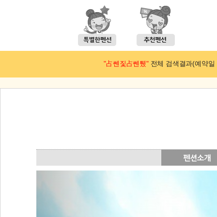
"占쎈짗占쎈퉸"
전체 검색결과(예약일 : 2