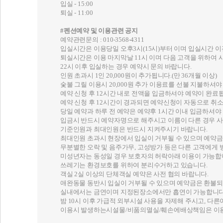
입실 - 15:00
퇴실 - 11:00
#펜션예약 및 이용관련 공지
예약관련문의 : 010-3568-4311
입실시간은 이용당일 오후3시(15시)부터 이며 입실시간 
퇴실시간은 이용 마지막날 11시 이며 다음 고객을 위하여 
22시 이후 입실하는 경우 예약시 문의 바랍니다.
인원 초과시 1인 20,000원이 추가됩니다.(만 36개월 이상)
숯불 그릴 이용시 20,000원 추가 이용료를 선불 지불하셔야
예약 신청 후 12시간 내로 전액을 입금하셔야 예약이 완료
예약 신청 후 12시간이 경과되면 예약신청이 자동으로 취소
당일 예약과 하루 전 예약은 예약후 1시간 이내 입금하셔야
입금시 반드시 예약자명으로 해주시고 이름이 다른 경우 사
기준인원과 최대인원은 반드시 지켜주시기 바랍니다.
최대인원 초과시 현장에서 입실이 거부될 수 있으며 예약금
무분별한 오락 및 음주가무, 고성방가 등은 다른 고객에게 
미성년자는 동성일 경우 보호자의 허락아래 이용이 가능합
쓰레기는 환경보호를 위하여 분리수거하고 있습니다.
객실 2실 이상의 단체객실 예약은 사전 협의 바랍니다.
애완동물 동반시 입실이 거부될 수 있으며 예약금은 환불되
실내에서는 금연이며 지정된장소에서만 흡연이 가능합니다
밤 10시 이후 가급적 외부시설 사용을 자제해 주시고, 다
이용시 발생하는시설물/비품의멸실/훼손에배상책임은 이용