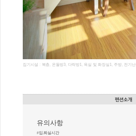
집기시설 : 복층, 온돌방3, 다락방1, 욕실 및 화장실1, 주방, 전기
유의사항
#입.퇴실시간