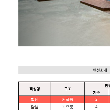
인
객실명
구조
기준
별님
커플룸
2
달님
가족룸
4