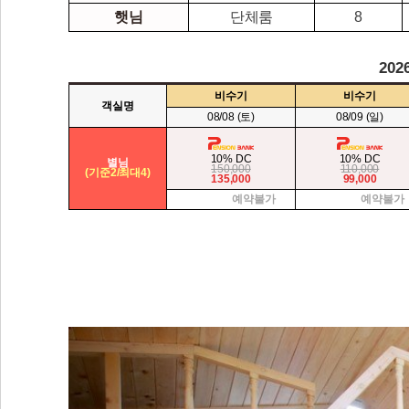
햇님
단체룸
8