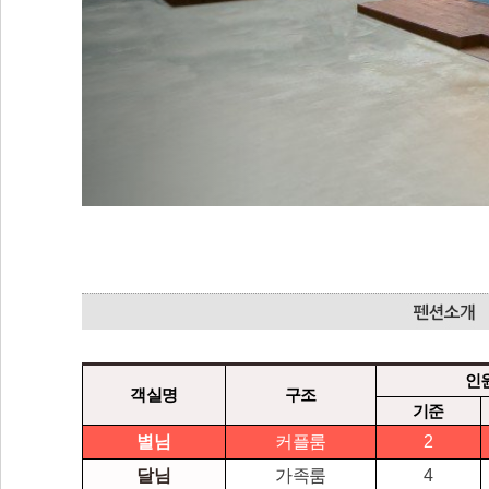
인
객실명
구조
기준
별님
커플룸
2
달님
가족룸
4