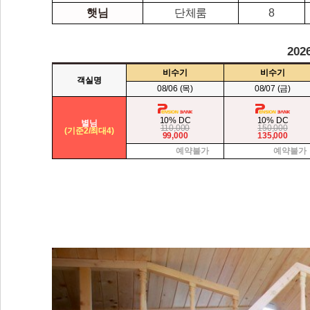
햇님
단체룸
8