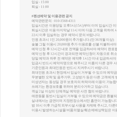
입실 - 15:00
퇴실 - 11:00
#펜션예약 및 이용관련 공지
예약관련문의 : 010-3568-4311
입실시간은 이용당일 오후3시(15시)부터 이며 입실시간 
퇴실시간은 이용 마지막날 11시 이며 다음 고객을 위하여 
22시 이후 입실하는 경우 예약시 문의 바랍니다.
인원 초과시 1인 20,000원이 추가됩니다.(만 36개월 이상)
숯불 그릴 이용시 20,000원 추가 이용료를 선불 지불하셔야
예약 신청 후 12시간 내로 전액을 입금하셔야 예약이 완료
예약 신청 후 12시간이 경과되면 예약신청이 자동으로 취소
당일 예약과 하루 전 예약은 예약후 1시간 이내 입금하셔야
입금시 반드시 예약자명으로 해주시고 이름이 다른 경우 사
기준인원과 최대인원은 반드시 지켜주시기 바랍니다.
최대인원 초과시 현장에서 입실이 거부될 수 있으며 예약금
무분별한 오락 및 음주가무, 고성방가 등은 다른 고객에게 
미성년자는 동성일 경우 보호자의 허락아래 이용이 가능합
쓰레기는 환경보호를 위하여 분리수거하고 있습니다.
객실 2실 이상의 단체객실 예약은 사전 협의 바랍니다.
애완동물 동반시 입실이 거부될 수 있으며 예약금은 환불되
실내에서는 금연이며 지정된장소에서만 흡연이 가능합니다
밤 10시 이후 가급적 외부시설 사용을 자제해 주시고, 다
이용시 발생하는시설물/비품의멸실/훼손에배상책임은 이용