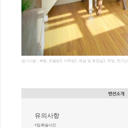
집기시설 : 복층, 온돌방3, 다락방1, 욕실 및 화장실1, 주방, 전기
유의사항
#입.퇴실시간