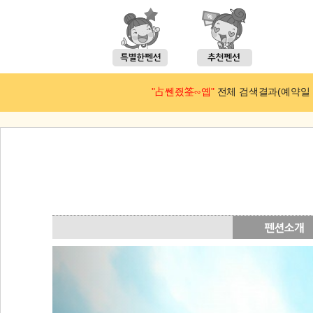
"占쎈즸筌∽옙"
전체 검색결과(예약일 : 2