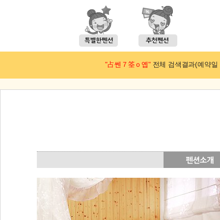
"占쎈７筌ｏ옙"
전체 검색결과(예약일 : 2