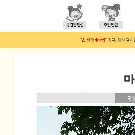
"占쎈꺗�ο옙"
전체 검색결과(예약
마