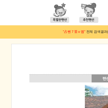
"占쎈７筌ｏ옙"
전체 검색결과(예약