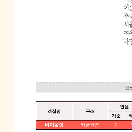
인원
객실명
구조
기준
바이올렛
커플원룸
2