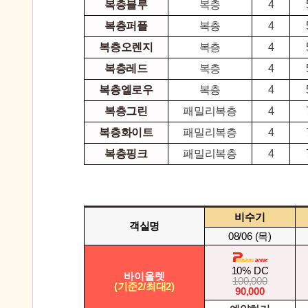
복층블루
복층
4
복층퍼플
복층
4
복층오렌지
복층
4
복층레드
복층
4
복층엘로우
복층
4
복층그린
패밀리복층
4
복층화이트
패밀리복층
4
복층핑크
패밀리복층
4