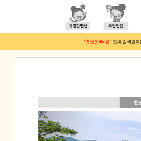
"占쎈꺗�ο옙"
전체 검색결과(예약