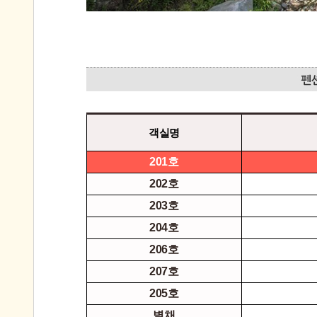
객실명
201호
202호
203호
204호
206호
207호
205호
별채