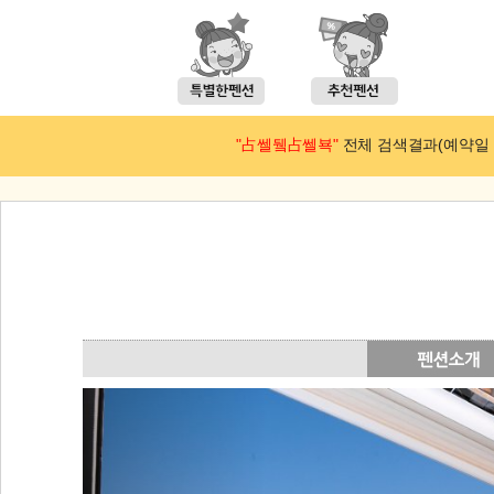
"占쎌뒠占쎌뵥"
전체 검색결과(예약일 : 2