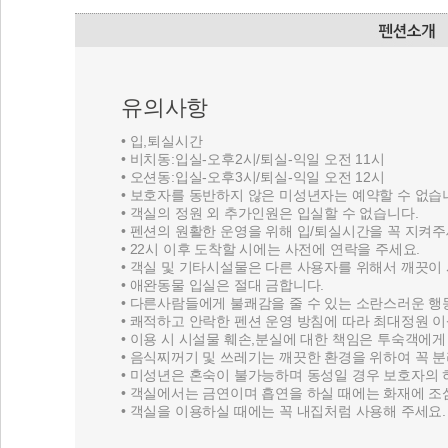
유의사항
• 입,퇴실시간
• 비치동:입실-오후2시/퇴실-익일 오전 11시
• 오션동:입실-오후3시/퇴실-익일 오전 12시
• 보호자를 동반하지 않은 미성년자는 예약할 수 없습
• 객실의 정원 외 추가인원은 입실할 수 없습니다.
• 펜션의 원활한 운영을 위해 입/퇴실시간을 꼭 지켜주
• 22시 이후 도착할 시에는 사전에 연락을 주세요.
• 객실 및 기타시설물은 다른 사용자를 위해서 깨끗이
• 애완동물 입실은 절대 금합니다.
• 다른사람들에게 불쾌감을 줄 수 있는 소란스러운 행
• 쾌적하고 안락한 펜션 운영 방침에 따라 최대정원 
• 이용 시 시설물 훼손,분실에 대한 책임은 투숙객에
• 음식찌꺼기 및 쓰레기는 깨끗한 환경을 위하여 꼭 
• 미성년은 혼숙이 불가능하며 동성일 경우 보호자의
• 객실에서는 금연이며 흡연을 하실 때에는 화재에 조
• 객실을 이용하실 때에는 꼭 내집처럼 사용해 주세요.
환불기준
예약 후에는 취소/환불 규정이 적용되어, 예약 당일에