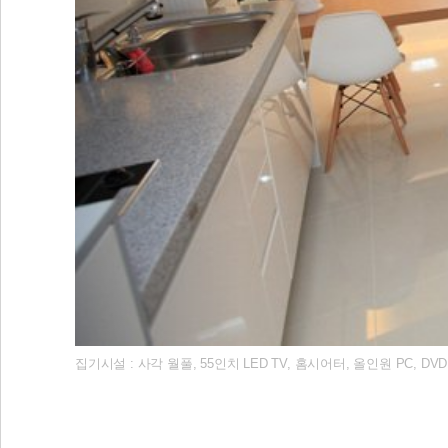
집기시설 : 사각 월풀, 55인치 LED TV, 홈시어터, 올인원 PC,