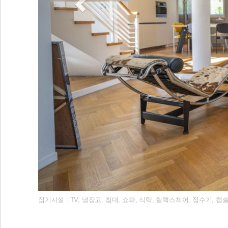
집기시설 : TV, 냉장고, 침대, 쇼파, 식탁, 릴렉스체어, 정수기,