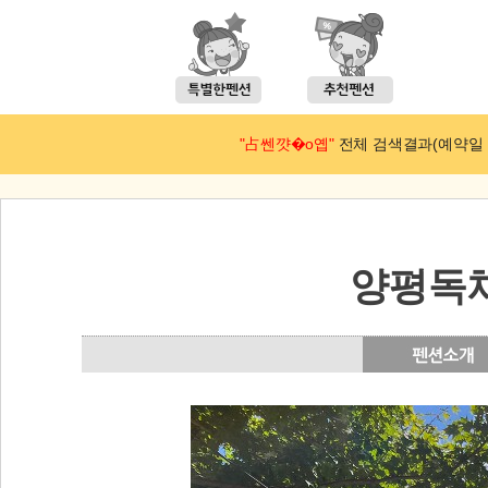
"占쎈꺗�ο옙"
전체 검색결과(예약일 : 2
양평독채