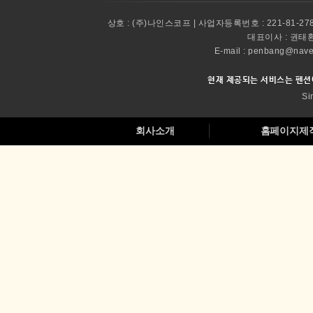
상호 :
(주)나인스코프 | 사업자등록번호 : 221-81-27
대표이사 :
권태환 
E-mail : penbang@
현재 제공되는 서비스는 펜션
Si
회사소개
홈페이지제