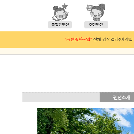
"占쎈즸筌∽옙"
전체 검색결과(예약일 : 2