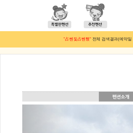
"占쎈짗占쎈퉸"
전체 검색결과(예약일 : 2