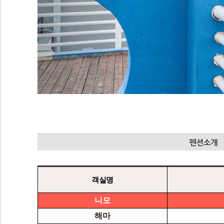
객실명
니모
해마
갈매기
바위섬
소라
산호