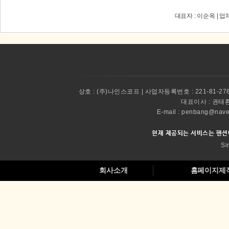
대표자 : 이순옥 | 업
상호 :
(주)나인스코프 | 사업자등록번호 : 221-81-27
대표이사 :
권태환 
E-mail : penbang@
현재 제공되는 서비스는 펜션
Si
회사소개
홈페이지제