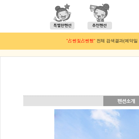
"占쎈짗占쎈퉸"
전체 검색결과(예약일 : 2