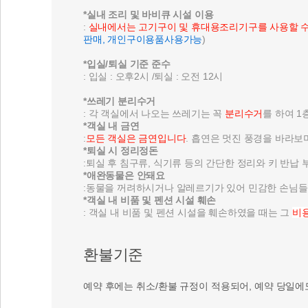
*실내 조리 및 바비큐 시설 이용
:
실내에서는 고기구이 및 휴대용조리기구를 사용할 
판매, 개인구이용품사용가능
)
*입실/퇴실 기준 준수
: 입실 : 오후2시 /퇴실 : 오전 12시
*쓰레기 분리수거
: 각 객실에서 나오는 쓰레기는 꼭
분리수거
를 하여 
*객실 내 금연
:
모든 객실은 금연입니다
. 흡연은 멋진 풍경을 바라보
*퇴실 시 정리정돈
:퇴실 후 침구류, 식기류 등의 간단한 정리와 키 반납
*애완동물은 안돼요
:동물을 꺼려하시거나 알레르기가 있어 민감한 손님들도
*객실 내 비품 및 펜션 시설 훼손
: 객실 내 비품 및 펜션 시설을 훼손하였을 때는 그
비
환불기준
예약 후에는 취소/환불 규정이 적용되어, 예약 당일에