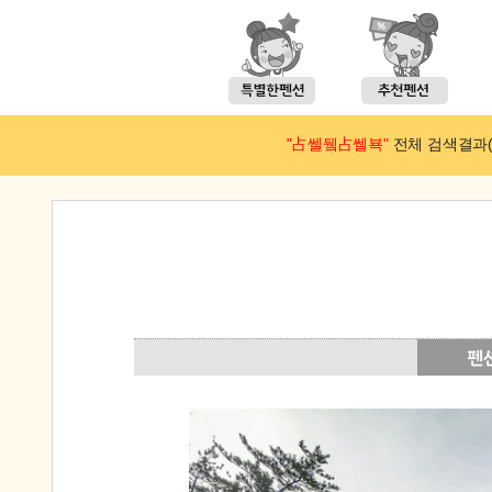
"占쎌뒠占쎌뵥"
전체 검색결과(예약