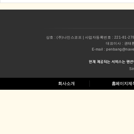
상호 :
(주)나인스코프 | 사업자등록번호 : 221-81-27
대표이사 :
권태환 
E-mail : penbang@
현재 제공되는 서비스는 펜션
Si
회사소개
홈페이지제