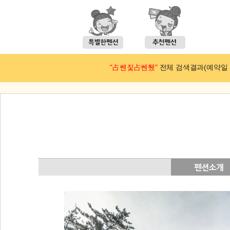
"占쎈짗占쎈퉸"
전체 검색결과(예약일 : 2