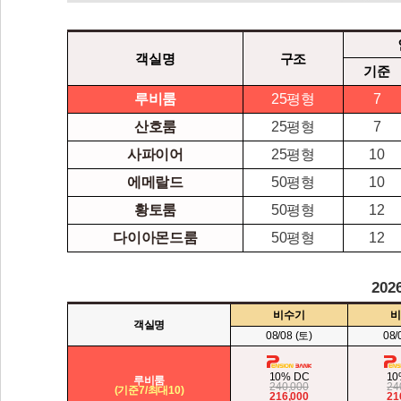
객실명
구조
기준
루비룸
25평형
7
산호룸
25평형
7
사파이어
25평형
10
에메랄드
50평형
10
황토룸
50평형
12
다이아몬드룸
50평형
12