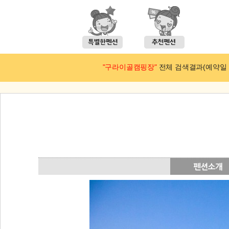
"구라이골캠핑장"
전체 검색결과(예약일 : 2