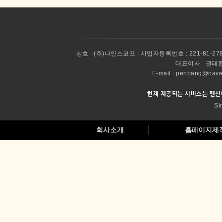
상호 :
(주)나인스코프 | 사업자등록번호 : 221-81-27
대표이사 :
권태환 
E-mail : penbang@
현재 제공되는 서비스는 펜션
Si
회사소개
홈페이지제